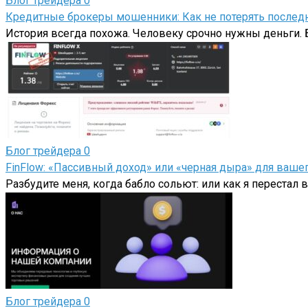
Блог трейдера
0
Кредитные брокеры мошенники: Как не потерять последн
История всегда похожа. Человеку срочно нужны деньги. Б
Блог трейдера
0
FinFlow: «Пассивный доход» или «черная дыра» для ваш
Разбудите меня, когда бабло сольют: или как я перестал
Блог трейдера
0