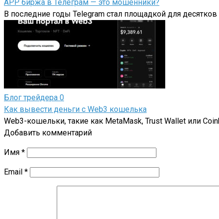
APP биржа в Телеграм — это мошенники?
В последние годы Telegram стал площадкой для десятков
Блог трейдера
0
Как вывести деньги с Web3 кошелька
Web3-кошельки, такие как MetaMask, Trust Wallet или Coi
Добавить комментарий
Имя
*
Email
*