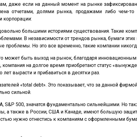
ам, даже если на данный момент на рынке зафиксирован
лена отчетами, долями рынка, продажами либо чем-то 
и корпорации:
овольно большими историями существования. Такие компа
лемами. В независимости от трендов рынка, бумаги этих
е проблемы. Но это все временно, такие компании никогда
о может быть выход на рынок, благодаря инновационным т
 компания на долгое время приобретают статус «вынужден
 лет вырасти и прибавиться в десятки раз.
зателей «total debt». Это показывает, что за данной фирмо
ельно сильной.
A, S&P 500, значатся фундаментально сильнейшими. Но та
ы, а также в России, США и Канаде, имеют большую защиту
ностью нужно отнестись к компаниям с оформленными бум