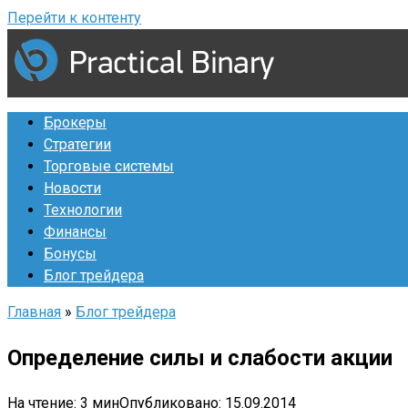
Перейти к контенту
Брокеры
Стратегии
Торговые системы
Новости
Технологии
Финансы
Бонусы
Блог трейдера
Главная
»
Блог трейдера
Определение силы и слабости акции
На чтение:
3 мин
Опубликовано:
15.09.2014