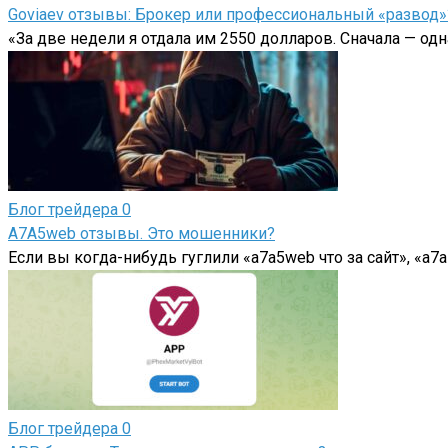
Goviaev отзывы: Брокер или профессиональный «развод»
«За две недели я отдала им 2550 долларов. Сначала — одн
Блог трейдера
0
A7A5web отзывы. Это мошенники?
Если вы когда-нибудь гуглили «a7a5web что за сайт», «a
Блог трейдера
0