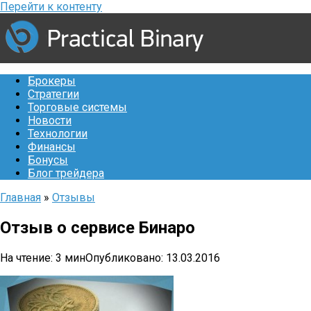
Перейти к контенту
Брокеры
Стратегии
Торговые системы
Новости
Технологии
Финансы
Бонусы
Блог трейдера
Главная
»
Отзывы
Отзыв о сервисе Бинаро
На чтение:
3 мин
Опубликовано:
13.03.2016