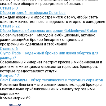
хвалебные обзоры и пресс-релизы обрастают
Отзывы
0
Обзор игровой платформы Columbus
Каждый азартный игрок стремится к тому, чтобы стать
клиентом качественного и надежного игорного заведения
Отзывы
22
Обзор брокера бинарных опционов GoldenInvestBroker
GoldenInvestBroker – молодой, амбициозный, активно
развивающийся брокер бинарных опционов с
прозрачными сделками и стабильной
Отзывы
6
Olymp Trade – надежный брокер или яркая обертка для
развода?
Современный интернет пестрит красивыми баннерами и
рекламными акциями множества торговых брокеров,
которые предоставляют услуги
Бонусы
17
Сайт Бинариум – обзор технических и торговых сервисов
Компания Binarium – это сравнительно молодой брокер с
максимально приближенными к клиенту торговыми
сервисами.
Комментарии: 69