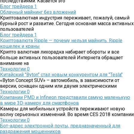
последствиями. Касается это
Блог трейдера
1
Облачный майнинг без вложений
Криптовалютная индустрия переживает, пожалуй, самый
бурный рост и развитие. Сегодня основная масса активных
пользователей
Блог трейдера
1
Криптовалюта Ripple — почему нельзя майнить. Ripple
кошелек и краны
Крипто валютная лихорадка набирает обороты и все
больше активных пользователей Интернета обращает
внимание на
Технологии
0
Китайский "Byton" стал новым конкурентом для "Tesla"
«Byton Concept SUV» – автомобиль, в зависимости от
версии, оснащен одним или двумя электрическими
Технологии
0
Компании PMD и Infineon представили самую маленькую
в мире 3D-камеру для смартфонов
Камеры для мобильных устройств переживают новую
волну серьезных изменений. Во время CES 2018 компании
Технологии
0
Бот-адрес электронной почты, предназначенный для
раздражения мошенников