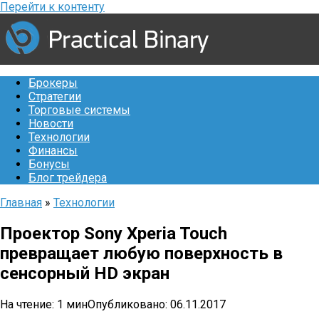
Перейти к контенту
Брокеры
Стратегии
Торговые системы
Новости
Технологии
Финансы
Бонусы
Блог трейдера
Главная
»
Технологии
Проектор Sony Xperia Touch
превращает любую поверхность в
сенсорный HD экран
На чтение:
1 мин
Опубликовано:
06.11.2017