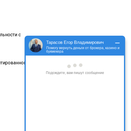
ельности с
Тарасов Егор Владимирович
Помогу вернуть деньги от брокера, казино и
букмекера
антированной
Подождите, вам пишут сообщение