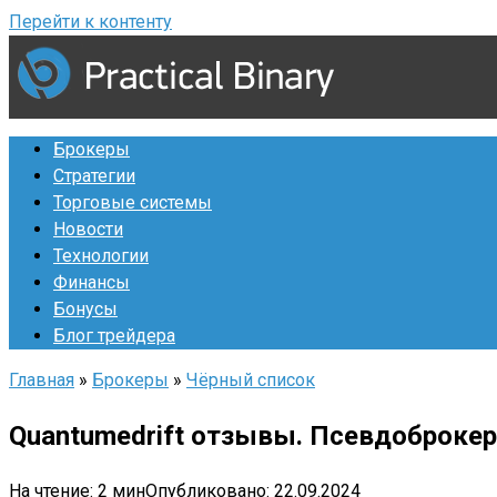
Перейти к контенту
Брокеры
Стратегии
Торговые системы
Новости
Технологии
Финансы
Бонусы
Блог трейдера
Главная
»
Брокеры
»
Чёрный список
Quantumedrift отзывы. Псевдоброкер
На чтение:
2 мин
Опубликовано:
22.09.2024