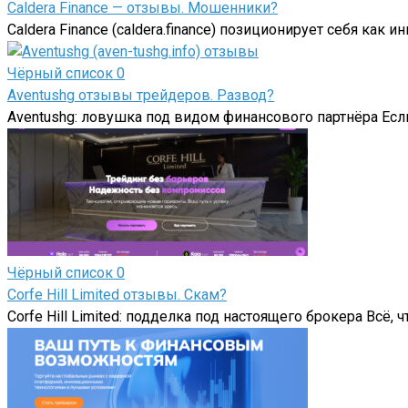
Caldera Finance — отзывы. Мошенники?
Caldera Finance (caldera.finance) позиционирует себя ка
Чёрный список
0
Aventushg отзывы трейдеров. Развод?
Aventushg: ловушка под видом финансового партнёра Если в
Чёрный список
0
Corfe Hill Limited отзывы. Скам?
Corfe Hill Limited: подделка под настоящего брокера Всё, чт