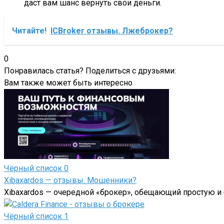
даст вам шанс вернуть свои деньги.
Читайте!
ICBroker отзывы. Лжеброкер?
0
Понравилась статья? Поделиться с друзьями:
Вам также может быть интересно
Чёрный список
0
Xibaxardos — отзывы. Мошенники?
Xibaxardos — очередной «брокер», обещающий простую и
Чёрный список
1