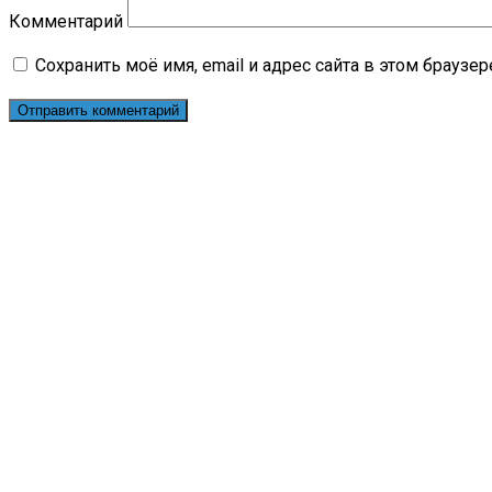
Комментарий
Сохранить моё имя, email и адрес сайта в этом брауз
Поиск:
Блог трейдера
(693)
Бонусы
(20)
Брокеры
(117)
Вопрос — ответ
(3)
Лохотрон
(6)
Новости
(183)
Обзоры рынка
(141)
Отзывы
(50)
Стратегии
(112)
Технологии
(157)
Торговые системы
(22)
Финансы
(161)