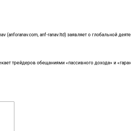
v (anforanav.com, anf-ranav.ltd) заявляет о глобальной деят
ивлекает трейдеров обещаниями «пассивного дохода» и «гар