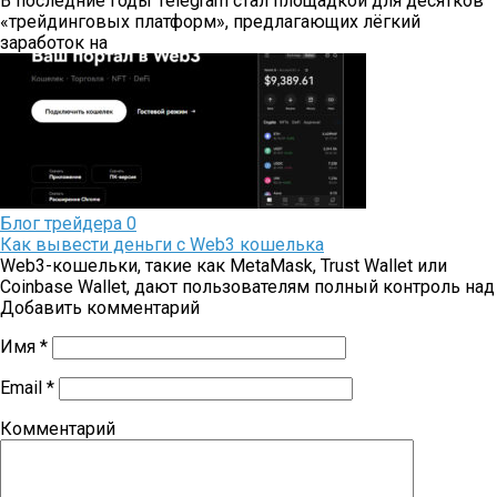
В последние годы Telegram стал площадкой для десятков
«трейдинговых платформ», предлагающих лёгкий
заработок на
Блог трейдера
0
Как вывести деньги с Web3 кошелька
Web3-кошельки, такие как MetaMask, Trust Wallet или
Coinbase Wallet, дают пользователям полный контроль над
Добавить комментарий
Имя
*
Email
*
Комментарий