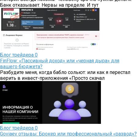
Банк отказывает. Нервы на пределе. И тут
Блог трейдера
0
FinFlow: «Пассивный доход» или «черная дыра» для
вашего бюджета?
Разбудите меня, когда бабло сольют: или как я перестал
верить в инвест-приложения «Просто скачал
Блог трейдера
0
Goviaev отзывы: Брокер или профессиональный «развод»?