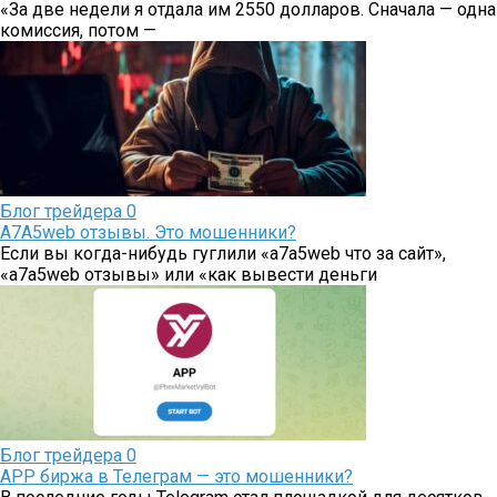
«За две недели я отдала им 2550 долларов. Сначала — одна
комиссия, потом —
Блог трейдера
0
A7A5web отзывы. Это мошенники?
Если вы когда-нибудь гуглили «a7a5web что за сайт»,
«a7a5web отзывы» или «как вывести деньги
Блог трейдера
0
APP биржа в Телеграм — это мошенники?