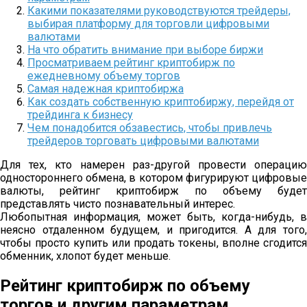
Какими показателями руководствуются трейдеры,
выбирая платформу для торговли цифровыми
валютами
На что обратить внимание при выборе биржи
Просматриваем рейтинг криптобирж по
ежедневному объему торгов
Самая надежная криптобиржа
Как создать собственную криптобиржу, перейдя от
трейдинга к бизнесу
Чем понадобится обзавестись, чтобы привлечь
трейдеров торговать цифровыми валютами
Для тех, кто намерен раз-другой провести операцию
одностороннего обмена, в котором фигурируют цифровые
валюты, рейтинг криптобирж по объему будет
представлять чисто познавательный интерес.
Любопытная информация, может быть, когда-нибудь, в
неясно отдаленном будущем, и пригодится. А для того,
чтобы просто купить или продать токены, вполне сгодится
обменник, хлопот будет меньше.
Рейтинг криптобирж по объему
торгов и другим параметрам