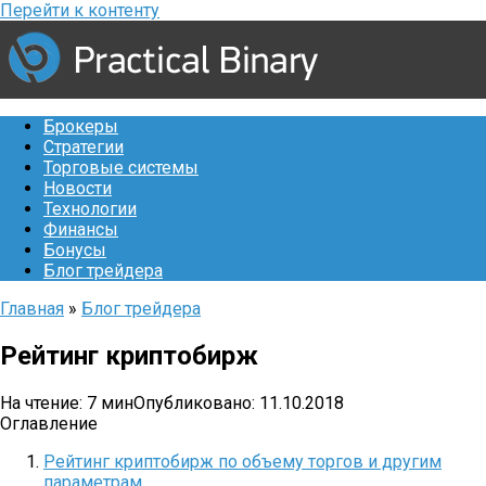
Перейти к контенту
Брокеры
Стратегии
Торговые системы
Новости
Технологии
Финансы
Бонусы
Блог трейдера
Главная
»
Блог трейдера
Рейтинг криптобирж
На чтение:
7 мин
Опубликовано:
11.10.2018
Оглавление
Рейтинг криптобирж по объему торгов и другим
параметрам