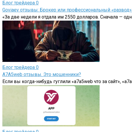
Блог трейдера
0
Goviaev отзывы: Брокер или профессиональный «развод»
«За две недели я отдала им 2550 долларов. Сначала — одн
Блог трейдера
0
A7A5web отзывы. Это мошенники?
Если вы когда-нибудь гуглили «a7a5web что за сайт», «a
Блог трейдера
0