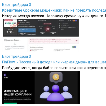
Блог трейдера
0
Кредитные брокеры мошенники: Как не потерять последн
История всегда похожа. Человеку срочно нужны деньги. Б
Блог трейдера
0
FinFlow: «Пассивный доход» или «черная дыра» для ваш
Разбудите меня, когда бабло сольют: или как я перестал