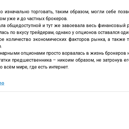
ко изначально торговать, таким образом, могли себе по
ом уже и до частных брокеров.
ала общедоступной и тут же завоевала весь финансовый
ась по вкусу трейдерам, однако у опционов оставался оди
 количество экономических факторов рынка, а также т
.
инарными опционами просто ворвалась в жизнь брокеров н
тки предшественника – никоим образом, не затронув ег
о всём мире, где есть интернет.
mo