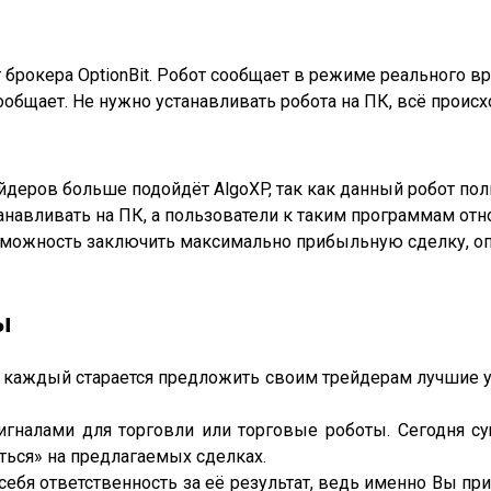
от брокера OptionBit. Робот сообщает в режиме реального 
ообщает. Не нужно устанавливать робота на ПК, всё проис
рейдеров больше подойдёт AlgoXP, так как данный робот п
танавливать на ПК, а пользователи к таким программам от
озможность заключить максимально прибыльную сделку, оп
ы
каждый старается предложить своим трейдерам лучшие ус
сигналами для торговли или торговые роботы. Сегодня 
ться» на предлагаемых сделках.
ебя ответственность за её результат, ведь именно Вы прин