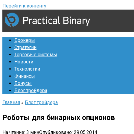
Перейти к контенту
Брокеры
Стратегии
Торговые системы
Новости
Технологии
Финансы
Бонусы
Блог трейдера
Главная
»
Блог трейдера
Роботы для бинарных опционов
На чтение:
3 мин
Опубликовано:
29.05.2014