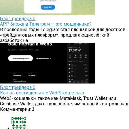
Блог трейдера
0
APP биржа в Телеграм — это мошенники?
В последние годы Telegram стал площадкой для десятков
«трейдинговых платформ», предлагающих лёгкий
заработок на
Блог трейдера
0
Как вывести деньги с Web3 кошелька
Web3-кошельки, такие как MetaMask, Trust Wallet или
Coinbase Wallet, дают пользователям полный контроль над
Комментарии: 3