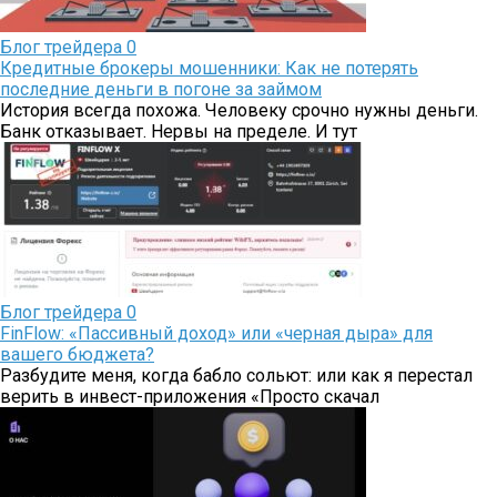
Блог трейдера
0
Кредитные брокеры мошенники: Как не потерять
последние деньги в погоне за займом
История всегда похожа. Человеку срочно нужны деньги.
Банк отказывает. Нервы на пределе. И тут
Блог трейдера
0
FinFlow: «Пассивный доход» или «черная дыра» для
вашего бюджета?
Разбудите меня, когда бабло сольют: или как я перестал
верить в инвест-приложения «Просто скачал