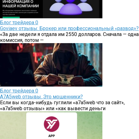
Блог трейдера
0
Goviaev отзывы: Брокер или профессиональный «развод»?
«За две недели я отдала им 2550 долларов. Сначала — одна
комиссия, потом —
Блог трейдера
0
A7A5web отзывы. Это мошенники?
Если вы когда-нибудь гуглили «a7a5web что за сайт»,
«a7a5web отзывы» или «как вывести деньги