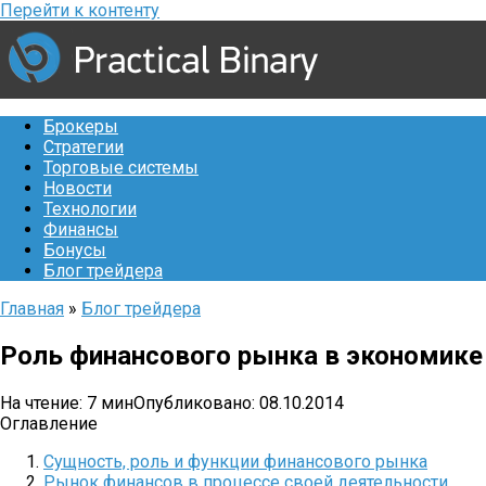
Перейти к контенту
Брокеры
Стратегии
Торговые системы
Новости
Технологии
Финансы
Бонусы
Блог трейдера
Главная
»
Блог трейдера
Роль финансового рынка в экономике
На чтение:
7 мин
Опубликовано:
08.10.2014
Оглавление
Сущность, роль и функции финансового рынка
Рынок финансов в процессе своей деятельности