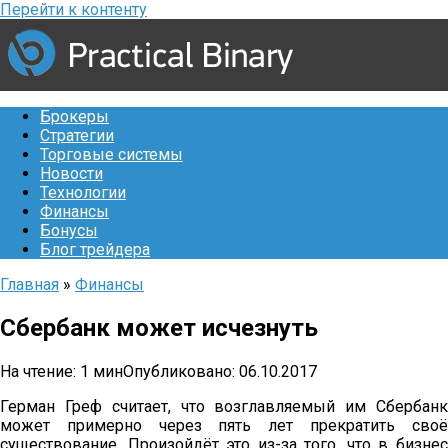
Перейти к контенту
Брокеры
Стратегии
Торговые системы
Новости
Технологии
Финансы
Бонусы
Блог трейдера
Главная
»
Финансы
Сбербанк может исчезнуть
На чтение:
1 мин
Опубликовано:
06.10.2017
Герман Греф считает, что возглавляемый им Сбербанк
может примерно через пять лет прекратить своё
существование. Произойдёт это из-за того, что в бизнес