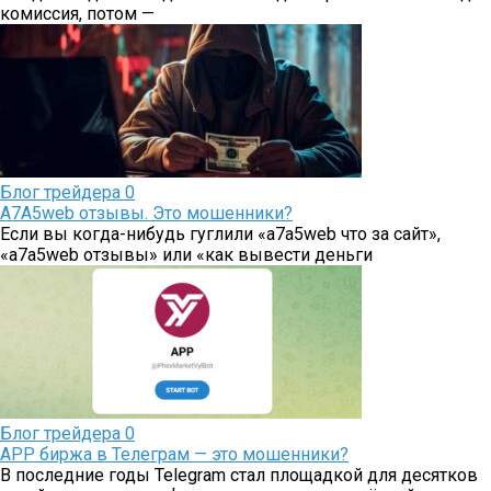
комиссия, потом —
Блог трейдера
0
A7A5web отзывы. Это мошенники?
Если вы когда-нибудь гуглили «a7a5web что за сайт»,
«a7a5web отзывы» или «как вывести деньги
Блог трейдера
0
APP биржа в Телеграм — это мошенники?
В последние годы Telegram стал площадкой для десятков