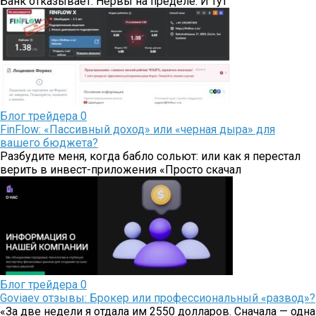
Банк отказывает. Нервы на пределе. И тут
Блог трейдера
0
FinFlow: «Пассивный доход» или «черная дыра» для
вашего бюджета?
Разбудите меня, когда бабло сольют: или как я перестал
верить в инвест-приложения «Просто скачал
Блог трейдера
0
Goviaev отзывы: Брокер или профессиональный «развод»?
«За две недели я отдала им 2550 долларов. Сначала — одна