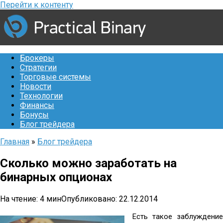
Перейти к контенту
Брокеры
Стратегии
Торговые системы
Новости
Технологии
Финансы
Бонусы
Блог трейдера
Главная
»
Блог трейдера
Сколько можно заработать на
бинарных опционах
На чтение:
4 мин
Опубликовано:
22.12.2014
Есть такое заблуждение