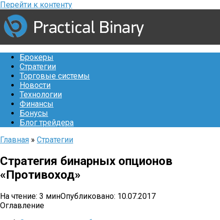
Перейти к контенту
Брокеры
Стратегии
Торговые системы
Новости
Технологии
Финансы
Бонусы
Блог трейдера
Главная
»
Стратегии
Стратегия бинарных опционов
«Противоход»
На чтение:
3 мин
Опубликовано:
10.07.2017
Оглавление