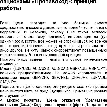
опционами «Противоход»: принцип
работы
Если цена проходит за час больше своего
среднестатистического движения, то новый час начнется с
коррекции. И неважно, почему был такой всплеск:
новость ли стала тому причиной, интервенция ли (тут
одним часом, кстати, все может не ограничиться, но все же
это скорее исключение), вход крупного игрока или что-
либо другое. Не суть: рынок скорректирует повышенную
волатильность. Это и есть основной принцип.
Поэтому наша задача — найти это самое интенсивное
движение.
Majors (EUR/USD, AUD/USD, AUD/CAD, GBP/AUD, GBP/JPY),
конечно, предпочтительнее. Но можно использовать и
младшие пары: GBP/CHF, GBP/NZD, CHF/JPY, EUR/AUD,
CAD/JPY.
Первое, что нужно сделать, это увидеть, сколько прошла
цена инструмента за предыдущий час. Причем на разных
инструментах!
А можно посчитать:
Цена открытия (
Open
)-
Цен
закрытия (
Close
)=Ход цены в пунктах (pips).
Да-да, это и