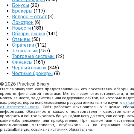
Бонусы
(20)
Брокеры
(117)
Вопрос — ответ
(3)
Лохотрон
(6)
Новости
(183)
Обзоры рынка
(141)
Отзывы
(50)
Стратегии
(112)
Технологии
(157)
Торговые системы
(22)
Финансы
(161)
Чёрный список
(345)
Честные брокеры
(8)
© 2026 Practical Binary
Practicalbinary.com сайт предоставляющий его посетителям обзоры на
проекты финансовой тематики. Мы не несем ответственности, и не
можем ее нести, за действия или содержание сайтов, на которые ведет
наш ресурс, перед использованием ресурса внимательно изучите
отказ
от ответственности
. Сайт работает исключительно с целью сбор
информации. Обязанность каждого пользователя - самостоятельно
проверять и контролировать бонусы и/или цену до того, как совершать
какие-либо вложения или приобретения. При полном или частичном
использовании материалов, опубликованных на страницах сайта
practicalbinary.ru, ссылка на источник обязательна.