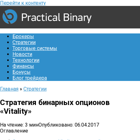
Перейти к контенту
Брокеры
Стратегии
Торговые системы
Новости
Технологии
Финансы
Бонусы
Блог трейдера
Главная
»
Стратегии
Стратегия бинарных опционов
«Vitality»
На чтение:
3 мин
Опубликовано:
06.04.2017
Оглавление