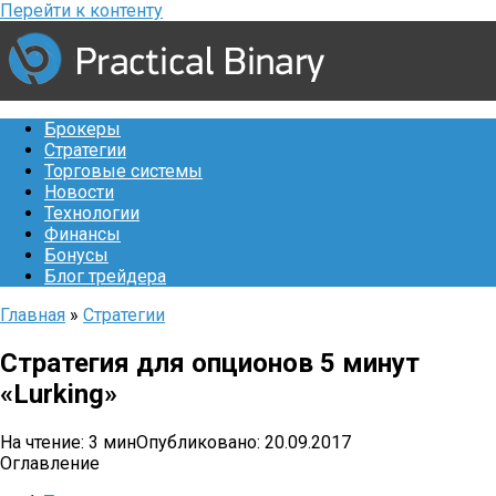
Перейти к контенту
Брокеры
Стратегии
Торговые системы
Новости
Технологии
Финансы
Бонусы
Блог трейдера
Главная
»
Стратегии
Стратегия для опционов 5 минут
«Lurking»
На чтение:
3 мин
Опубликовано:
20.09.2017
Оглавление