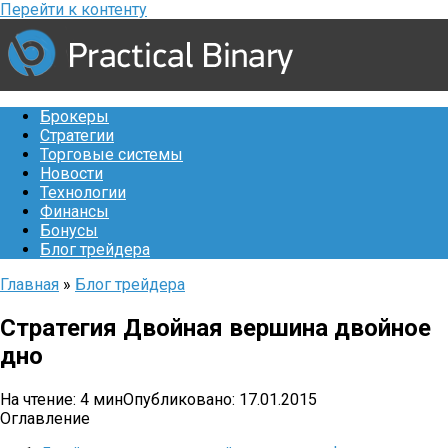
Перейти к контенту
Брокеры
Стратегии
Торговые системы
Новости
Технологии
Финансы
Бонусы
Блог трейдера
Главная
»
Блог трейдера
Стратегия Двойная вершина двойное
дно
На чтение:
4 мин
Опубликовано:
17.01.2015
Оглавление