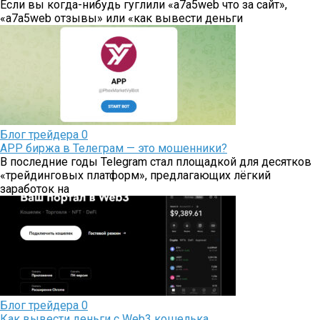
Если вы когда-нибудь гуглили «a7a5web что за сайт»,
«a7a5web отзывы» или «как вывести деньги
Блог трейдера
0
APP биржа в Телеграм — это мошенники?
В последние годы Telegram стал площадкой для десятков
«трейдинговых платформ», предлагающих лёгкий
заработок на
Блог трейдера
0
Как вывести деньги с Web3 кошелька