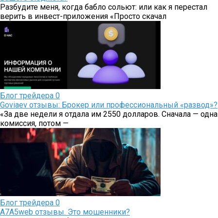
Разбудите меня, когда бабло сольют: или как я перестал
верить в инвест-приложения «Просто скачал
Блог трейдера
0
Goviaev отзывы: Брокер или профессиональный «развод»?
«За две недели я отдала им 2550 долларов. Сначала — одна
комиссия, потом —
Блог трейдера
0
A7A5web отзывы. Это мошенники?