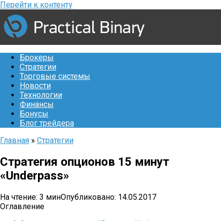
Перейти к контенту
Брокеры
Стратегии
Торговые системы
Новости
Технологии
Финансы
Бонусы
Блог трейдера
Главная
»
Стратегии
Стратегия опционов 15 минут
«Underpass»
На чтение:
3 мин
Опубликовано:
14.05.2017
Оглавление