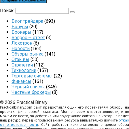
Поиск:
Блог трейдера
(693)
Бонусы
(20)
Брокеры
(117)
Вопрос — ответ
(3)
Лохотрон
(6)
Новости
(183)
Обзоры рынка
(141)
Отзывы
(50)
Стратегии
(112)
Технологии
(157)
Торговые системы
(22)
Финансы
(161)
Чёрный список
(345)
Честные брокеры
(8)
© 2026 Practical Binary
Practicalbinary.com сайт предоставляющий его посетителям обзоры на
проекты финансовой тематики. Мы не несем ответственности, и не
можем ее нести, за действия или содержание сайтов, на которые ведет
наш ресурс, перед использованием ресурса внимательно изучите
отказ
от ответственности
. Сайт работает исключительно с целью сбор
информации. Обязанность каждого пользователя - самостоятельно