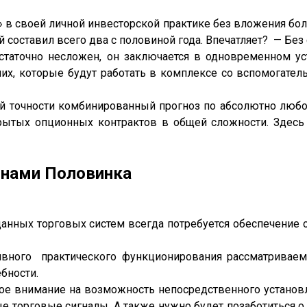
а» в своей личной инвесторской практике без вложения б
 составил всего два с половиной года. Впечатляет? — Без
остаточно несложен, он заключается в одновременном у
них, которые будут работать в комплексе со вспомогате
ой точности комбинированный прогноз по абсолютно любо
рытых опционных контрактов в общей сложности. Здес
онами Половинка
анных торговых систем всегда потребуется обеспечение 
ивного практического функционирования рассматриваем
бности.
ое внимание на возможность непосредственного установл
 торговые сигналы. А также нужно будет позаботиться 