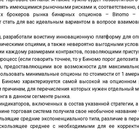
лять имеющимися рыночными рисками и, соответственно,
ых брокеров рынка бинарных опционов – Binomo –
т стать для вас идеальным вариантом в вопросе взаимо
и, разработали воистину инновационную платформу для 
ическими опциями, а также невероятно выгодными услов
ми каждому размерами контрактов, позволяющими приступ
есс (если говорить точнее, то у Биномо порог депозита д
ов, предоставляющими все возможности для максималь
пользовать минимальные опционы по стоимости от 1 амери
я Биномо характеризуется самой высокой на опционно
 причинам, для перечисления которых нужен отдельный ма
га в данном сегменте рынка.
 индикаторов, включенных в состав указанной стратегии
ичине торговая система получила свое необычное название
льзящие средние экспоненциального типа, различие в пери
 скользящее среднее с необходимыми для ее коррект