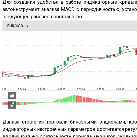
Для создания удобства в работе индикаторные кривы
автоинструмент анализа MACD с периодичностью, устан
следующее рабочее пространство:
Данная стратегия торговли бинарными опционами, кр
индикаторных настроечных параметров достигается регу
Увеличивая же длительность периода мувингов скользя