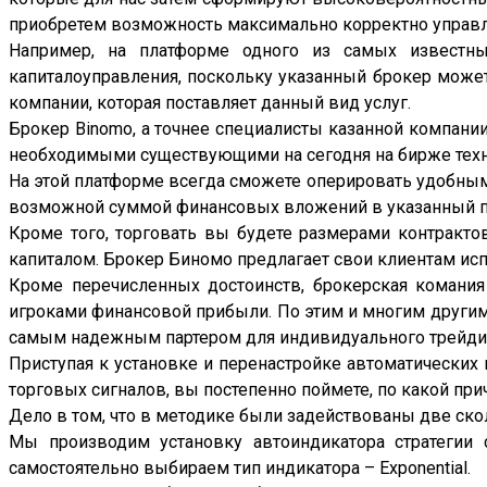
приобретем возможность максимально корректно управ
Например, на платформе одного из самых известн
капиталоуправления, поскольку указанный брокер може
компании, которая поставляет данный вид услуг.
Брокер Binomo, а точнее специалисты казанной компани
необходимыми существующими на сегодня на бирже техн
На этой платформе всегда сможете оперировать удобны
возможной суммой финансовых вложений в указанный проц
Кроме того, торговать вы будете размерами контракт
капиталом. Брокер Биномо предлагает свои клиентам ис
Кроме перечисленных достоинств, брокерская комани
игроками финансовой прибыли. По этим и многим другим
самым надежным партером для индивидуального трейдин
Приступая к установке и перенастройке автоматических
торговых сигналов, вы постепенно поймете, по какой пр
Дело в том, что в методике были задействованы две ско
Мы производим установку автоиндикатора стратегии
самостоятельно выбираем тип индикатора – Exponential.