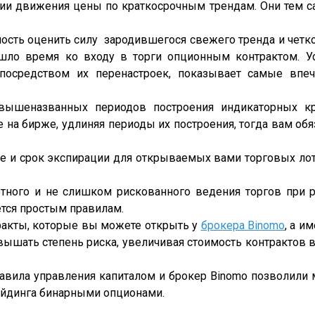
ии движения цены по краткосрочным трендам. Они тем
сть оценить силу зародившегося свежего тренда и четк
шло время ко входу в торги опционным контрактом. У
посредством их перенастроек, показывает самые впе
 вышеназванных периодов построения индикаторных к
е на бирже, удлиняя периоды их построения, тогда вам о
же и срок экспирации для открываемых вами торговых ло
ного и не слишком рискованного ведения торгов при р
тся простым правилам.
ракты, которые вы можете открыть у
брокера Binomo
, а и
вышать степень риска, увеличивая стоимость контрактов 
равила управления капиталом и брокер Binomo позволили 
рейдинга бинарными опционами.