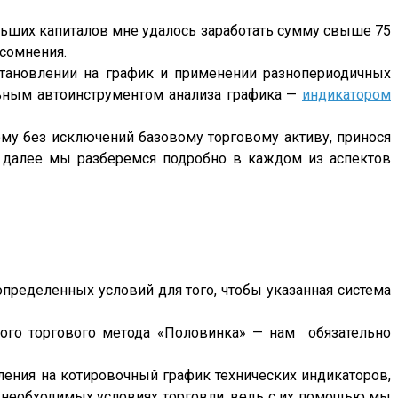
ольших капиталов мне удалось заработать сумму свыше 75
 сомнения.
становлении на график и применении разнопериодичных
льным автоинструментом анализа графика —
индикатором
му без исключений базовому торговому активу, принося
ь далее мы разберемся подробно в каждом из аспектов
определенных условий для того, чтобы указанная система
ого торгового метода «Половинка» — нам обязательно
ения на котировочный график технических индикаторов,
о необходимых условиях торговли, ведь с их помощью мы