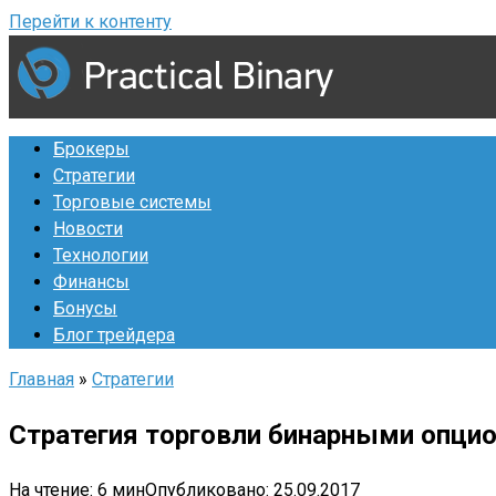
Перейти к контенту
Брокеры
Стратегии
Торговые системы
Новости
Технологии
Финансы
Бонусы
Блог трейдера
Главная
»
Стратегии
Стратегия торговли бинарными опци
На чтение:
6 мин
Опубликовано:
25.09.2017