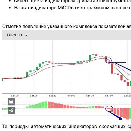
Синего цвета индикаторная кривая автоинструмент
На автоиндикаторе MACDв гистограммном окошке с
Отметив появление указанного комплекса показателей а
Те периоды автоматических индикаторов скользящих с