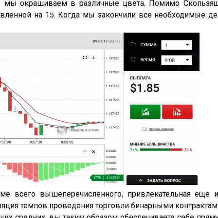
е мы окрашиваем в различные цвета. Помимо Скользя
овленной на 15. Когда мы закончили все необходимые де
оме всего вышеперечисленного, привлекательная еще 
ляция темпов проведения торговли бинарными контрактам
щих средних, вы таким образом обеспечиваете себе пря