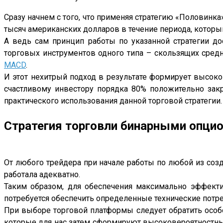
Сразу начнем с того, что применяя стратегию «Половинк
тысяч американских долларов в течение периода, который
А ведь сам принцип работы по указанной стратегии д
торговых инструментов одного типа – скользящих сред
MACD
.
И этот нехитрый подход в результате формирует высок
счастливому инвестору порядка 80% положительно зак
практического использования данной торговой стратегии.
Стратегия торговли бинарными опци
От любого трейдера при начале работы по любой из созд
работала адекватно.
Таким образом, для обеспечения максимально эффект
потребуется обеспечить определенные технические потре
При выборе торговой платформы следует обратить особ
которые для нас затем сформируют высоковероятностные