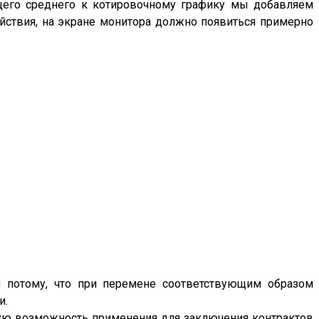
щего среднего к котировочному графику мы добавляем
йствия, на экране монитора должно появиться примерно
и потому, что при перемене соответствующим образом
и.
мую возможность применения для заключения контрактов