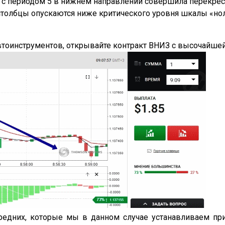
а с периодом 5 в нижнем направлении совершила перекрес
толбцы опускаются ниже критического уровня шкалы «нол
втоинструментов, открывайте контракт ВНИЗ с высочайше
редних, которые мы в данном случае устанавливаем при