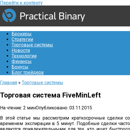
Перейти к контенту
Брокеры
Стратегии
Торговые системы
Новости
Технологии
Финансы
Бонусы
Блог трейдера
Главная
»
Торговые системы
Торговая система FiveMinLeft
На чтение:
2 мин
Опубликовано:
03.11.2015
В этой статье мы рассмотрим краткосрочные сделки со
временем экспирации в 5 минут. Подобные сделки часто
являются привлекательными для тех, кто ищет быстрого