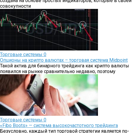
создана на основе простых индикаторов, которые в своей
совокупности
Торговые системы
0
Опционы на крипто валютах – торговая система Midpoint
Такой актив для бинарного трейдинга как крипто валюты
появился на рынке сравнительно недавно, поэтому
Торговые системы
0
«Fibo Boots» — система высокочастотного трейдинга
Безусловно, каждый тип торговой стратегии является по-