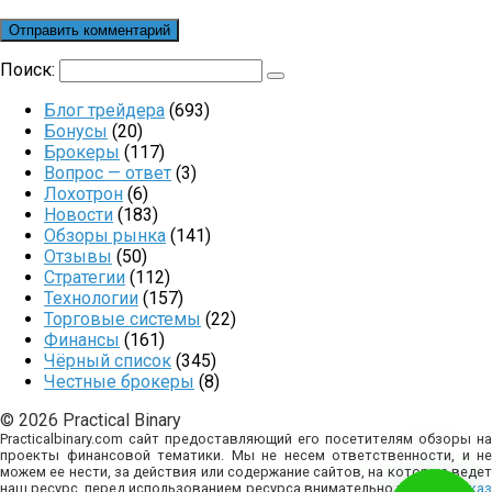
Поиск:
Блог трейдера
(693)
Бонусы
(20)
Брокеры
(117)
Вопрос — ответ
(3)
Лохотрон
(6)
Новости
(183)
Обзоры рынка
(141)
Отзывы
(50)
Стратегии
(112)
Технологии
(157)
Торговые системы
(22)
Финансы
(161)
Чёрный список
(345)
Честные брокеры
(8)
© 2026 Practical Binary
Practicalbinary.com сайт предоставляющий его посетителям обзоры на
проекты финансовой тематики. Мы не несем ответственности, и не
можем ее нести, за действия или содержание сайтов, на которые ведет
наш ресурс, перед использованием ресурса внимательно изучите
отказ