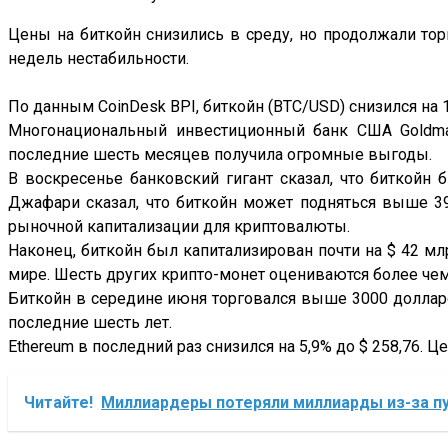
Цены на биткойн снизились в среду, но продолжали то
недель нестабильности.
По данным CoinDesk BPI, биткойн (BTC/USD) снизился на 1,7
Многонациональный инвестиционный банк США Goldman
последние шесть месяцев получила огромные выгоды.
В воскресенье банковский гигант сказал, что биткой
Джафари сказал, что биткойн может подняться выше 3
рыночной капитализации для криптовалюты.
Наконец, биткойн был капитализирован почти на $ 42 м
мире. Шесть других крипто-монет оцениваются более че
Биткойн в середине июня торговался выше 3000 долларов
последние шесть лет.
Ethereum в последний раз снизился на 5,9% до $ 258,76. 
Читайте!
Миллиардеры потеряли миллиарды из-за п