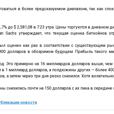
рговаться в более предсказуемом диапазоне, так как сп
% до $ 2,581,08 в 7:23 утра. Цены торгуются в дневном диап
 Sachs утверждает, что текущая оценка биткойнов отр
н был оценен как раз в соответствии с существующим р
900 долларов в обозримом будущем. Прибыль такого ма
лрд. Это примерно на 16 миллиардов долларов выше, чем 
м в 1 миллиард долларов, а полдюжины других — более 40
, а затем через три дня резко снизился. Хотя волатиль
Цены снизились почти на 150 долларов с их пика в середине
убликации новости