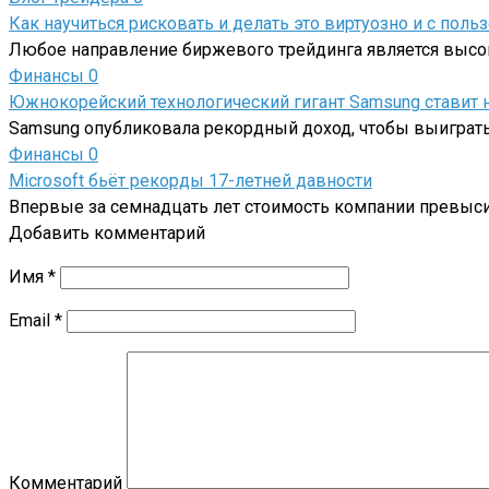
Как научиться рисковать и делать это виртуозно и с польз
Любое направление биржевого трейдинга является высо
Финансы
0
Южнокорейский технологический гигант Samsung ставит
Samsung опубликовала рекордный доход, чтобы выиграть 
Финансы
0
Microsoft бьёт рекорды 17-летней давности
Впервые за семнадцать лет стоимость компании превыси
Добавить комментарий
Имя
*
Email
*
Комментарий