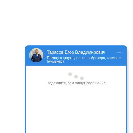
Тарасов Егор Владимирович
Помогу вернуть деньги от брокера, казино и
букмекера
Подождите, вам пишут сообщение