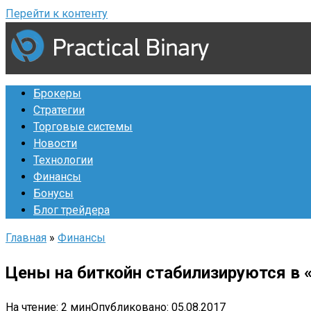
Перейти к контенту
Брокеры
Стратегии
Торговые системы
Новости
Технологии
Финансы
Бонусы
Блог трейдера
Главная
»
Финансы
Цены на биткойн стабилизируются в «
На чтение:
2 мин
Опубликовано:
05.08.2017