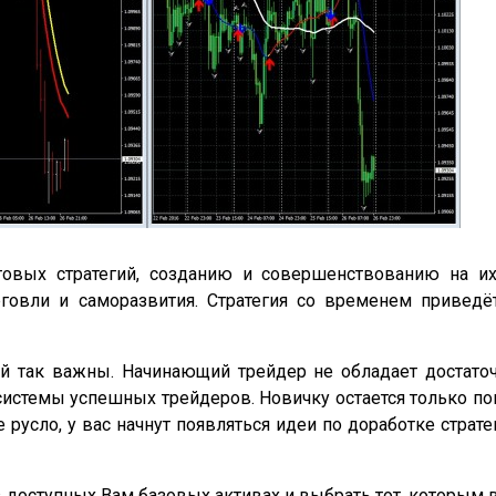
вых стратегий, созданию и совершенствованию на их 
говли и саморазвития. Стратегия со временем привед
ий так важны. Начинающий трейдер не обладает достато
системы успешных трейдеров. Новичку остается только поп
 русло, у вас начнут появляться идеи по доработке страте
в доступных Вам базовых активах и выбрать тот, которым