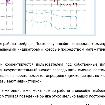
ния работы трейдера. Поскольку онлайн-платформа ежеми
иальными индикаторами, которые посредством математиче
 корректируются пользователем под собственные пот
 нечувствительный начнет запаздывать, именно поэтом
фик, не просто помогает определять движение цен, но и с
называют индикаторной.
рными опционами, механизм её работы и способы наибо
ассматривая поведение рынка относительно ваших построен