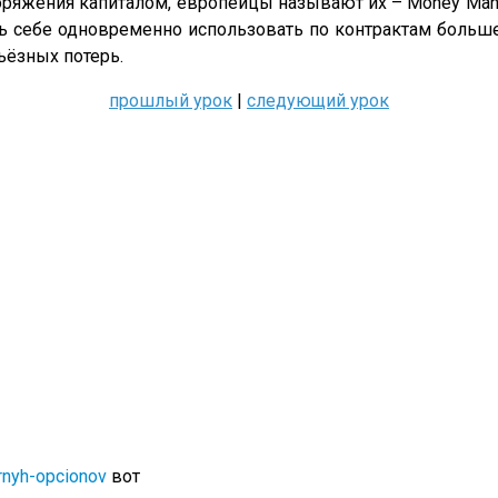
ряжения капиталом, европейцы называют их – Money Mana
ть себе одновременно использовать по контрактам больш
ьёзных потерь.
прошлый урок
|
следующий урок
narnyh-opcionov
вот