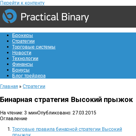
Перейти к контенту
Брокеры
Стратегии
Торговые системы
Новости
Технологии
Финансы
Бонусы
Блог трейдера
Главная
»
Стратегии
Бинарная стратегия Высокий прыжок
На чтение:
3 мин
Опубликовано:
27.03.2015
Оглавление
Торговые правила бинарной стратегии Высокий
прыжок