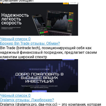
Компания обещает
Чёрный список
0
Брокер Bin Trade отзывы. Обман?
Bin Trade (bintrade.tech), позиционирующий себя как
надежный финансовый посредник, предлагает своим
клиентам широкий спектр
Чёрный список
0
Dralamix отзывы. Лжеброкер?
Dralamix (dralamix.pro, daa-mix.cc) – это компания, которая