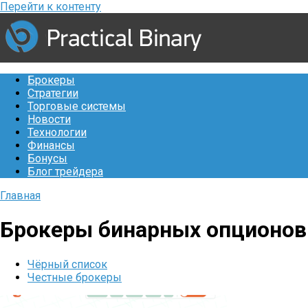
Перейти к контенту
Брокеры
Стратегии
Торговые системы
Новости
Технологии
Финансы
Бонусы
Блог трейдера
Главная
Брокеры бинарных опционов
Чёрный список
Честные брокеры