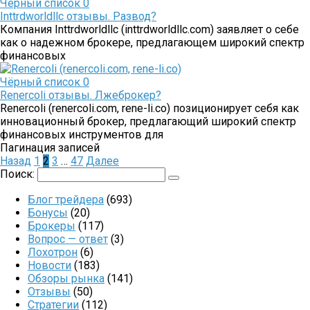
Чёрный список
0
Inttrdworldllc отзывы. Развод?
Компания Inttrdworldllc (inttrdworldllc.com) заявляет о себе
как о надежном брокере, предлагающем широкий спектр
финансовых
Чёрный список
0
Renercoli отзывы. Лжеброкер?
Renercoli (renercoli.com, rene-li.co) позиционирует себя как
инновационный брокер, предлагающий широкий спектр
финансовых инструментов для
Пагинация записей
Назад
1
2
3
…
47
Далее
Поиск:
Блог трейдера
(693)
Бонусы
(20)
Брокеры
(117)
Вопрос — ответ
(3)
Лохотрон
(6)
Новости
(183)
Обзоры рынка
(141)
Отзывы
(50)
Стратегии
(112)