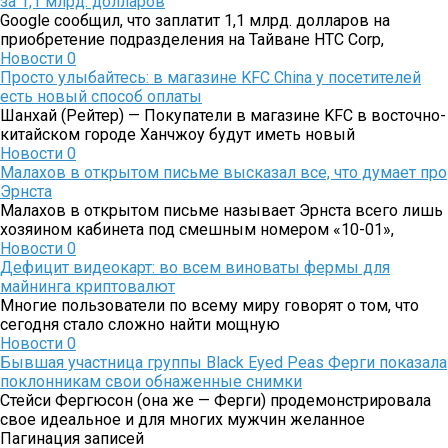
за 1,1 млрд. долларов
Google сообщил, что заплатит 1,1 млрд. долларов на
приобретение подразделения на Тайване HTC Corp,
Новости
0
Просто улыбайтесь: в магазине KFC China у посетителей
есть новый способ оплаты
Шанхай (Рейтер) — Покупатели в магазине KFC в восточно-
китайском городе Ханчжоу будут иметь новый
Новости
0
Малахов в открытом письме высказал все, что думает про
Эрнста
Малахов в открытом письме называет Эрнста всего лишь
хозяином кабинета под смешным номером «10-01»,
Новости
0
Дефицит видеокарт: во всем виноваты фермы для
майнинга криптовалют
Многие пользователи по всему миру говорят о том, что
сегодня стало сложно найти мощную
Новости
0
Бывшая участница группы Black Eyed Peas Ферги показала
поклонникам свои обнаженные снимки
Стейси Фергюсон (она же — Ферги) продемонстрировала
свое идеальное и для многих мужчин желанное
Пагинация записей