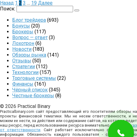
Назад
1
2
3
…
19
Далее
Поиск:
Блог трейдера
(693)
Бонусы
(20)
Брокеры
(117)
Вопрос — ответ
(3)
Лохотрон
(6)
Новости
(183)
Обзоры рынка
(141)
Отзывы
(50)
Стратегии
(112)
Технологии
(157)
Торговые системы
(22)
Финансы
(161)
Чёрный список
(345)
Честные брокеры
(8)
© 2026 Practical Binary
Practicalbinary.com сайт предоставляющий его посетителям обзоры на
проекты финансовой тематики. Мы не несем ответственности, и не
можем ее нести, за действия или содержание сайтов, на которые ведет
наш ресурс, перед использованием ресурса внимательно изучите
отказ
от ответственности
. Сайт работает исключительно с целью сбор
информации. Обязанность каждого пользователя - самостоятельно