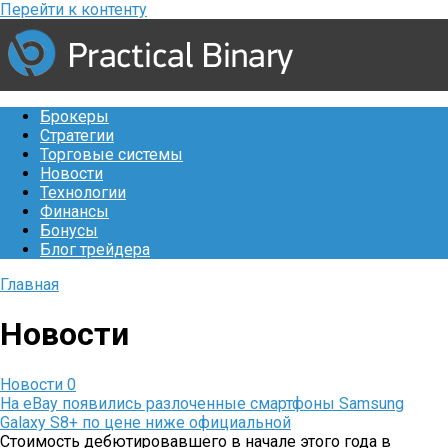
Перейти к контенту
Брокеры
Стратегии
Торговые системы
Новости
Технологии
Финансы
Бонусы
Блог трейдера
Главная
Новости
Новости
0
На eBay появились разлоченные смартфоны Samsung
Galaxy S8+ по цене ниже официальной
Стоимость дебютировавшего в начале этого года в