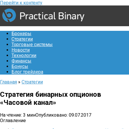
Перейти к контенту
Брокеры
Стратегии
Торговые системы
Новости
Технологии
Финансы
Бонусы
Блог трейдера
Главная
»
Стратегии
Стратегия бинарных опционов
«Часовой канал»
На чтение:
3 мин
Опубликовано:
09.07.2017
Оглавление