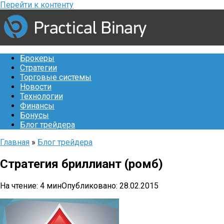
Перейти к контенту
Брокеры
Стратегии
Торговые системы
Новости
Технологии
Финансы
Бонусы
Блог трейдера
Главная
»
Блог трейдера
Стратегия бриллиант (ромб)
На чтение:
4 мин
Опубликовано:
28.02.2015