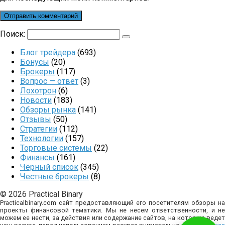
Поиск:
Блог трейдера
(693)
Бонусы
(20)
Брокеры
(117)
Вопрос — ответ
(3)
Лохотрон
(6)
Новости
(183)
Обзоры рынка
(141)
Отзывы
(50)
Стратегии
(112)
Технологии
(157)
Торговые системы
(22)
Финансы
(161)
Чёрный список
(345)
Честные брокеры
(8)
© 2026 Practical Binary
Practicalbinary.com сайт предоставляющий его посетителям обзоры на
проекты финансовой тематики. Мы не несем ответственности, и не
можем ее нести, за действия или содержание сайтов, на которые ведет