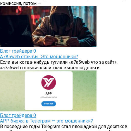
комиссия, потом —
Блог трейдера
0
A7A5web отзывы. Это мошенники?
Если вы когда-нибудь гуглили «a7a5web что за сайт»,
«a7a5web отзывы» или «как вывести деньги
Блог трейдера
0
APP биржа в Телеграм — это мошенники?
В последние годы Telegram стал площадкой для десятков