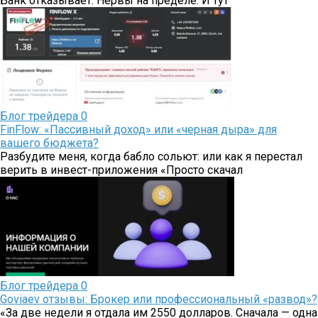
Банк отказывает. Нервы на пределе. И тут
Блог трейдера
0
FinFlow: «Пассивный доход» или «черная дыра» для
вашего бюджета?
Разбудите меня, когда бабло сольют: или как я перестал
верить в инвест-приложения «Просто скачал
Блог трейдера
0
Goviaev отзывы: Брокер или профессиональный «развод»?
«За две недели я отдала им 2550 долларов. Сначала — одна