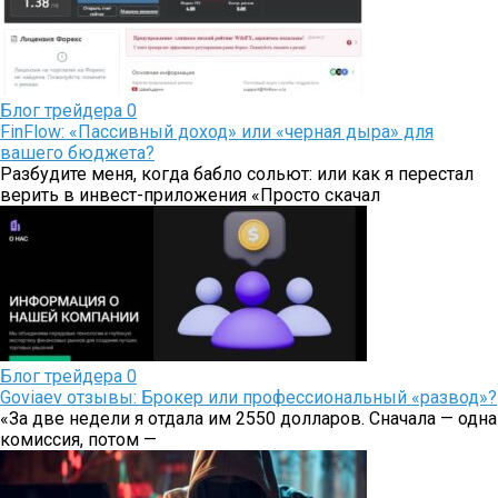
Блог трейдера
0
FinFlow: «Пассивный доход» или «черная дыра» для
вашего бюджета?
Разбудите меня, когда бабло сольют: или как я перестал
верить в инвест-приложения «Просто скачал
Блог трейдера
0
Goviaev отзывы: Брокер или профессиональный «развод»?
«За две недели я отдала им 2550 долларов. Сначала — одна
комиссия, потом —