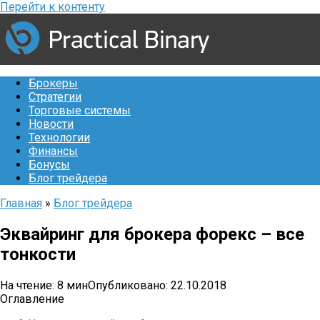
Перейти к контенту
Брокеры
Стратегии
Торговые системы
Новости
Технологии
Финансы
Бонусы
Блог трейдера
Главная
»
Блог трейдера
Эквайринг для брокера форекс – все
тонкости
На чтение:
8 мин
Опубликовано:
22.10.2018
Оглавление